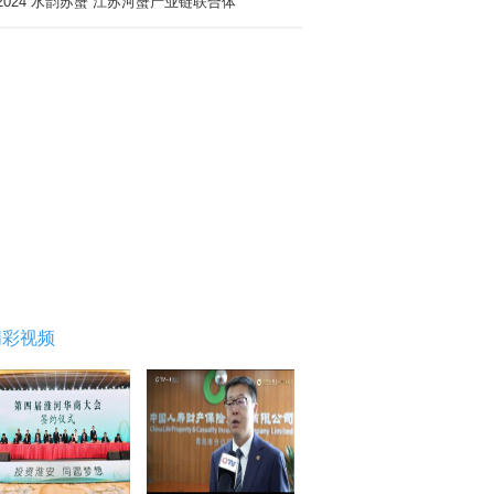
2024“水韵苏蟹”江苏河蟹产业链联合体
精彩视频