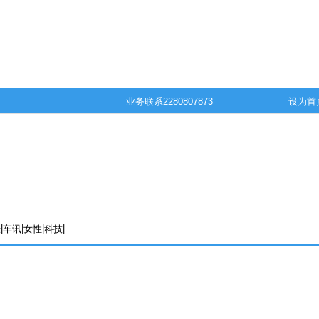
业务联系
2280807873
设为首
|
|
|
|
经
车讯
女性
科技