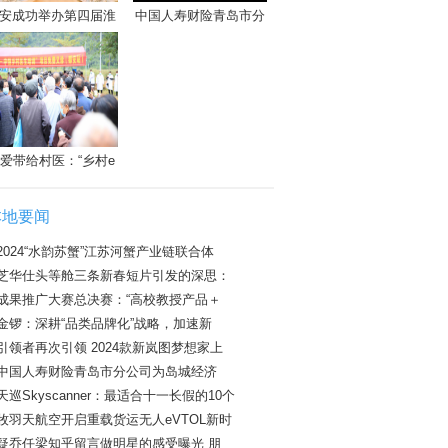
安成功举办第四届淮
中国人寿财险青岛市分
爱带给村医：“乡村e
本地要闻
2024“水韵苏蟹”江苏河蟹产业链联合体
芝华仕头等舱三条新春短片引发的深思：
成果推广大赛总决赛：“高校教授产品＋
金锣：深耕“品类品牌化”战略，加速新
引领者再次引领 2024款新岚图梦想家上
中国人寿财险青岛市分公司为岛城经济
天巡Skyscanner：最适合十一长假的10个
牧羽天航空开启重载货运无人eVTOL新时
疑乔任梁知乎留言做明星的感受曝光 朋