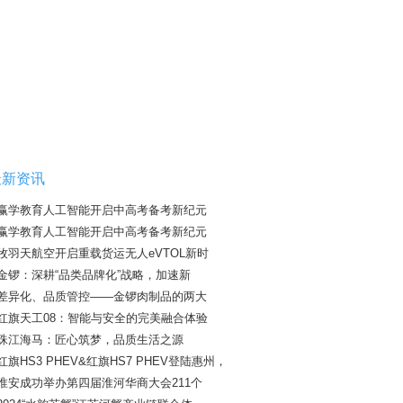
最新资讯
赢学教育人工智能开启中高考备考新纪元
赢学教育人工智能开启中高考备考新纪元
牧羽天航空开启重载货运无人eVTOL新时
金锣：深耕“品类品牌化”战略，加速新
差异化、品质管控——金锣肉制品的两大
红旗天工08：智能与安全的完美融合体验
珠江海马：匠心筑梦，品质生活之源
红旗HS3 PHEV&红旗HS7 PHEV登陆惠州，
淮安成功举办第四届淮河华商大会211个